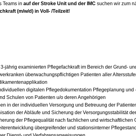
es Teams in
auf der Stroke Unit und der IMC
suchen wir zum n
hkraft (m/w/d) in Voll- /Teilzeit!
r 3-jährig examinierten Pflegefachkraft im Bereich der Grund- 
erkranken überwachungspflichtigen Patienten aller Altersstufen
dikamentenapplikation
ndividuellen digitalen Pflegedokumentation Pflegeplanung und 
und Schulen von Patienten u/o deren Angehörigen
n in der individuellen Versorgung und Betreuung der Patiente
sation der Abläufe und Sicherung der Versorgungsstabilität der
herung der Pflegequalität nach fachlichen und wirtschaftlichen
erentwicklung übergreifender und stationsinterner Pflegestan
ner Dienst- und Verfahrensanweisungen