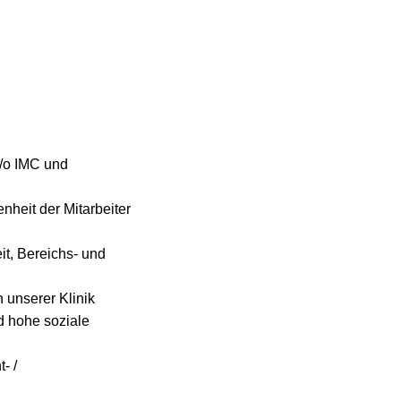
u/o IMC und
heit der Mitarbeiter
it, Bereichs- und
n unserer Klinik
nd hohe soziale
- /