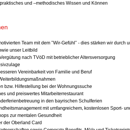
gepraktisches und –methodisches Wissen und Können
nen
motivierten Team mit dem "Wir-Gefühl" - dies stärken wir durch 
ie unser Leitbild
Vergütung nach TVöD mit betrieblicher Altersversorgung
nsivzulage
besseren Vereinbarkeit von Familie und Beruf
d Weiterbildungsmaßnahmen
 bzw. Hilfestellung bei der Wohnungssuche
s und preiswertes Mitarbeiterrestaurant
derferienbetreuung in den bayrischen Schulferien
undheitsmanagement mit umfangreichem, kostenlosen Sport- un
hops zur mentalen Gesundheit
r der Oberland Card
artnerschaften sowie Corporate Benefits, MiVo und Ticketsprint