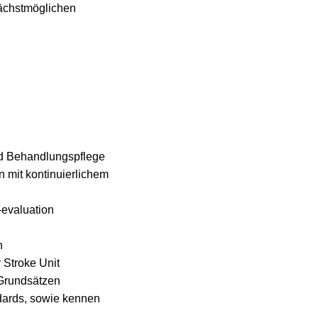
ächstmöglichen
und Behandlungspflege
 mit kontinuierlichem
-evaluation
n
 Stroke Unit
 Grundsätzen
dards, sowie kennen