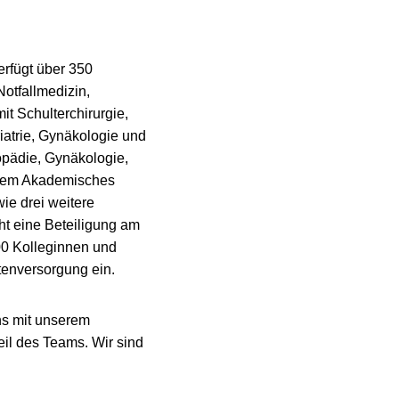
rfügt über 350
otfallmedizin,
it Schulterchirurgie,
iatrie, Gynäkologie und
opädie, Gynäkologie,
rdem Akademisches
e drei weitere
t eine Beteiligung am
00 Kolleginnen und
tenversorgung ein.
uns mit unserem
il des Teams. Wir sind