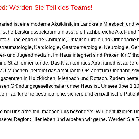
ed: Werden Sie Teil des Teams!
ried ist eine moderne Akutklinik im Landkreis Miesbach und ve
nische Leistungsspektrum umfasst die Fachbereiche Akut- und N
Gefäß- und endokrine Chirurgie, Unfallchirurgie und Orthopädie m
straumatologie, Kardiologie, Gastroenterologie, Neurologie, Ger
er- und Jugendmedizin. Im Haus integriert sind Praxen für Orth
 und Strahlenheilkunde. Das Krankenhaus Agatharied ist auße
MU München, betreibt das ambulante OP-Zentrum Oberland sowi
gszentren in Holzkirchen, Miesbach und Rottach. Zudem besteh
ssen Gründungsgesellschafter unser Haus ist. Unsere über 1.1
den Tag für eine bestmögliche, sichere und empathische Patien
ie bei uns arbeiten, machen uns besonders. Wir identifizieren 
erer Region: Hier leben und arbeiten wir gerne. Werden Sie Te